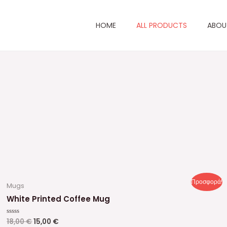
HOME
ALL PRODUCTS
ABOU
Προσφορά!
Mugs
White Printed Coffee Mug
18,00
€
15,00
€
Βαθμολογήθηκε
με