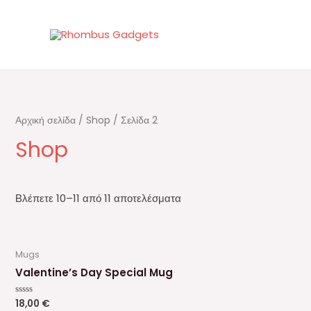
Μετάβαση
στο
περιεχόμενο
Αρχική σελίδα
/
Shop
/ Σελίδα 2
Shop
Βλέπετε 10–11 από 11 αποτελέσματα
Mugs
Valentine’s Day Special Mug
18,00
€
Βαθμολογήθηκε
με