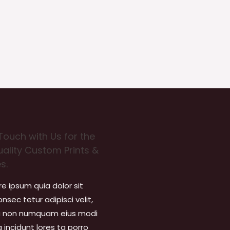
0
από
5
Touch with Us for the
uality Custom Prints &
s.
re ipsum quia dolor sit
nsec tetur adipisci velit,
a non numquam eius modi
incidunt lores ta porro